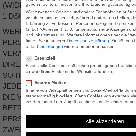
(WIDERSPRUCH NACH ART. 21 ABS.
geben möchten, müssen Sie Ihre Erziehungsberechtigten 
Wir verwenden Cookies und andere Technologien auf uns
1 DSGVO).
von ihnen sind essenziell, während andere uns helfen, d
Erfahrung zu verbessern.
Personenbezogene Daten könne
(z. B. IP-Adressen), z. B. für personalisierte Anzeigen un
WERDEN IHRE
und Inhaltsmessung.
Weitere Informationen über die Ve
PERSONENBEZOGENEN DATEN
finden Sie in unserer
Datenschutzerklärung
.
Sie können I
unter
Einstellungen
widerrufen oder anpassen.
VERARBEITET, UM
Datenschutzeinstellungen
Essenziell
DIREKTWERBUNG ZU BETREIBEN,
Essenzielle Cookies ermöglichen grundlegende Funktione
einwandfreie Funktion der Website erforderlich.
SO HABEN SIE DAS RECHT,
Externe Medien
JEDERZEIT WIDERSPRUCH GEGEN
Inhalte von Videoplattformen und Social-Media-Plattfor
DIE VERARBEITUNG SIE
standardmäßig blockiert. Wenn Cookies von externen Med
werden, bedarf der Zugriff auf diese Inhalte keiner manue
BETREFFENDER
PERSONENBEZOGENER DATEN ZUM
Alle akzeptieren
ZWECKE DERARTIGER WERBUNG