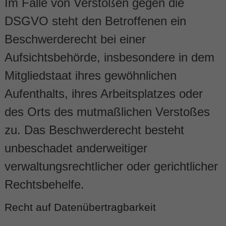
Im Falle von Verstößen gegen die
Alle akzeptieren
Speicher
DSGVO steht den Betroffenen ein
Nur essenzielle Cookies akzeptier
Beschwerderecht bei einer
Zurück
Aufsichtsbehörde, insbesondere in dem
Datenschutzeinstellungen
Essenziell (1)
Mitgliedstaat ihres gewöhnlichen
Essenzielle Cookies ermöglichen grundlegende Funktionen und si
Aufenthalts, ihres Arbeitsplatzes oder
Funktion der Website erforderlich.
des Orts des mutmaßlichen Verstoßes
Cookie-Informationen anzeigen
zu. Das Beschwerderecht besteht
Externe Medien (1)
unbeschadet anderweitiger
Inhalte von Videoplattformen und Social-Media-Plattformen werde
Wenn Cookies von externen Medien akzeptiert werden, bedarf der Z
verwaltungsrechtlicher oder gerichtlicher
keiner manuellen Einwilligung mehr.
Cookie-Informationen anzeigen
Rechtsbehelfe.
powered by Borlabs Cookie
Dat
Recht auf Daten­übertrag­barkeit