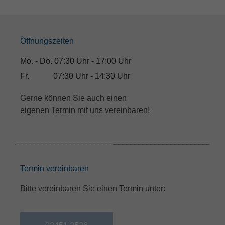
Erfahrung zu verbessern.
Personenbezogene Daten können 
(z. B. IP-Adressen), z. B. für personalisierte Anzeigen und 
und Inhaltsmessung.
Weitere Informationen über die Verwe
finden Sie in unserer
Datenschutzerklärung
.
Öffnungszeiten
Hier finden Sie eine Übersicht über alle verwendeten Cooki
Einwilligung zu ganzen Kategorien geben oder sich weitere
anzeigen lassen und so nur bestimmte Cookies auswählen.
Mo. - Do. 07:30 Uhr - 17:00 Uhr
Fr. 07:30 Uhr - 14:30 Uhr
Alle akzeptieren
Speichern
Gerne können Sie auch einen
Nur essenzielle Cookies akzeptieren
eigenen Termin mit uns vereinbaren!
Zurück
Datenschutzeinstellungen
Essenziell (1)
Essenzielle Cookies ermöglichen grundlegende Funktionen und sind
Termin vereinbaren
Funktion der Website erforderlich.
Cookie-Informationen anzeigen
Bitte vereinbaren Sie einen Termin unter:
Externe Medien (1)
Inhalte von Videoplattformen und Social-Media-Plattformen werden 