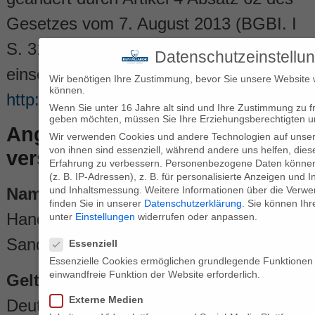
Gesetzes vom 7. August 2013 (BGBI. I
S. 3154).
Datenschutzeinstellu
einsehbar unter:
Wir benötigen Ihre Zustimmung, bevor Sie unsere Website 
können.
http://www.bundesrecht.juris.de/bundesr
Wenn Sie unter 16 Jahre alt sind und Ihre Zustimmung zu fr
geben möchten, müssen Sie Ihre Erziehungsberechtigten um
Angaben zur Berufs­haftpflicht­
Wir verwenden Cookies und andere Technologien auf unser
von ihnen sind essenziell, während andere uns helfen, dies
versicherung
Erfahrung zu verbessern.
Personenbezogene Daten können 
(z. B. IP-Adressen), z. B. für personalisierte Anzeigen und 
und Inhaltsmessung.
Weitere Informationen über die Verwe
Name und Sitz des Versicherers:
finden Sie in unserer
Datenschutzerklärung
.
Sie können Ihr
Handwerkskammer Aachen
unter
Einstellungen
widerrufen oder anpassen.
Datenschutzeinstellungen
Sandkaulbach 17 – 21, 52062 Aachen
Essenziell
Essenzielle Cookies ermöglichen grundlegende Funktionen u
einwandfreie Funktion der Website erforderlich.
Geltungsraum der Versicherung:
Externe Medien
Deutschland